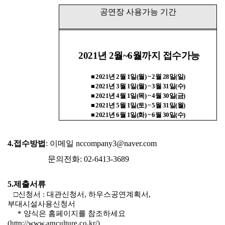
공연장 사용가능 기간
2021년 2월~6월까지 접수가능
■
2021
년
2
월
1
일
(
월
) ~ 2
월
28
일
(
일
)
■
2021
년
3
월
1
일
(
월
) ~ 3
월
31
일
(
수
)
■
2021
년
4
월
1
일
(
목
) ~ 4
월
30
일
(
금
)
■
2021
년
5
월
1
일
(
토
) ~ 5
월
31
일
(
월
)
■
2021
년
6
월
1
일
(
화
) ~ 6
월
30
일
(
수
)
4.
접수방법
: 이메일
nccompany3@naver.com
문의전화
: 02-6413-3689
5.
제출서류
□
신청서
:
대관신청서
,
하우스공연계획서
,
부대시설사용신청서
*
양식은 홈페이지를 참조하세요
(
http://www.amculture.co.kr/
)