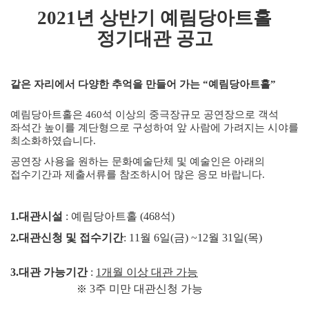
2021
년 상반기 예림당아트홀
정기대관 공고
같은 자리에서 다양한 추억을 만들어 가는
“
예림당아트홀
”
예림당아트홀은
460석
이상의 중극장규모 공연장으로 객석
좌석간 높이를 계단형으로 구성하여 앞 사람에 가려지는 시야를
최소화하였습니다
.
공연장 사용을 원하는 문화예술단체 및 예술인은 아래의
접수기간과 제출서류를 참조하시어 많은 응모 바랍니다
.
1.
대관시설
:
예림당아트홀
(468
석
)
2.
대관신청 및 접수기간
: 11
월
6
일
(
금
) ~12
월
31
일
(
목
)
3.
대관 가능기간
:
1
개월 이상 대관 가능
3
주 미만 대관신청 가능
※