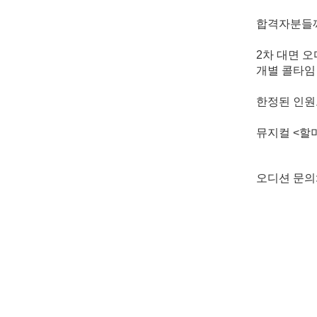
합격자분들께
2
차 대면 
개별 콜타임
한정된 인원
뮤지컬
<
할
오디션 문의