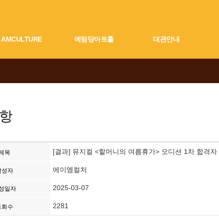
AMCULTURE
예림당아트홀
대관안내
항
[결과] 뮤지컬 <할머니의 여름휴가> 오디션 1차 합격자
제목
에이엠컬처
작성자
2025-03-07
성일자
2281
조회수