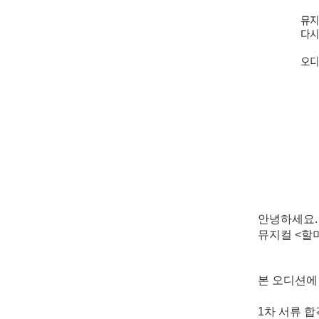
안녕하세요
.
뮤지컬
<
할
본 오디션에
1
차 서류 합