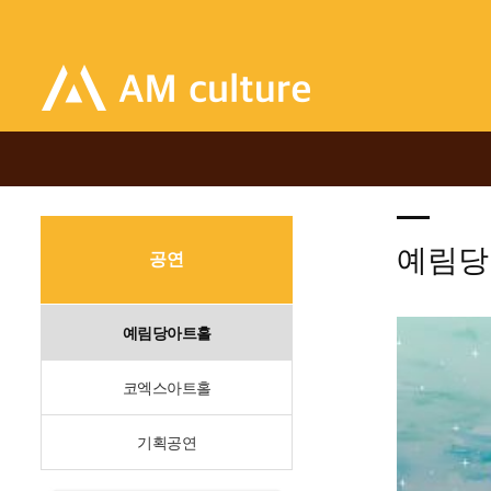
예림당
공연
예림당아트홀
코엑스아트홀
기획공연