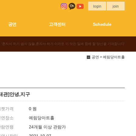
login
join
공연
고객센터
Schedule
'혼자서 하기 쉽지 않을,혼자서 하기 아까운 이 멋진 일에 함께 할 당신을 기대합니다'
공연 > 예림당아트홀
[대관]안녕,지구
티켓가격
0 원
공연장소
예림당아트홀
관람연령
24개월 이상 관람가