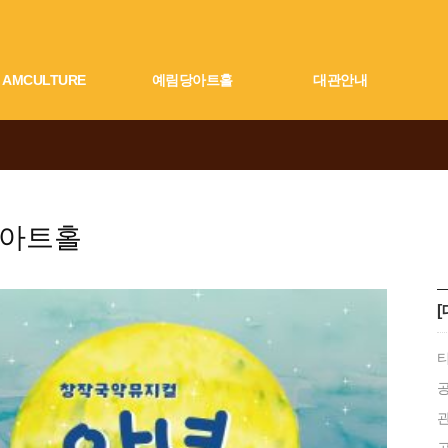
AMCULTURE
예림당아트홀
대관안내
아트홀