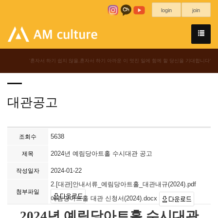
login
join
'혼자서 하기 쉽지 않을,혼자서 하기 아까운 이 멋진 일에 함께 할 당신을 기대합니다'
대관공고
5638
조회수
2024년 예림당아트홀 수시대관 공고
제목
2024-01-22
작성일자
2.[대관]안내서류_예림당아트홀_대관내규(2024).pdf
첨부파일
예림당아트홀 대관 신청서(2024).docx
2024
년 예림당아트홀 수시대관