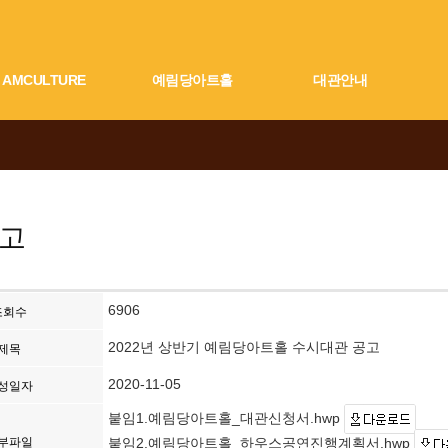
AMCULTURE
예림당아트홀
대관안내
고
6906
조회수
2022년 상반기 예림당아트홀 수시대관 공고
제목
2020-11-05
성일자
붙임1.예림당아트홀_대관신청서.hwp
붙임2.예림당아트홀_하우스공연진행계획서.hwp
부파일