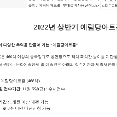
붙임3.예림당아트홀_부대설비사용신청.xlsx
2022
년 상반기 예림당아트
서 다양한 추억을 만들어 가는
“
예림당아트홀
”
홀은
460석
이상의 중극장규모 공연장으로 객석 좌석간 높이를 계단
을 원하는 문화예술단체 및 예술인은 아래의 접수기간과 제출서류를
:
예림당아트홀
(468
석
)
및 접수기간
: 11
월 5일
(
금
) ~수시접수
기간
:
1
개월 이상 대관 가능
3
주 미만 대관신청 가능
※