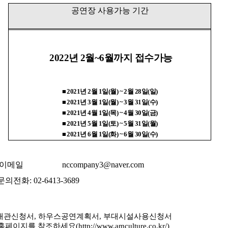
공연장 사용가능 기간
2022년 2월~6월까지 접수가능
■
2021
년
2
월
1
일
(
월
) ~ 2
월
28
일
(
일
)
■
2021
년
3
월
1
일
(
월
) ~ 3
월
31
일
(
수
)
■
2021
년
4
월
1
일
(
목
) ~ 4
월
30
일
(
금
)
■
2021
년
5
월
1
일
(
토
) ~ 5
월
31
일
(
월
)
■
2021
년
6
월
1
일
(
화
) ~ 6
월
30
일
(
수
)
: 이메일
nccompany3@naver.com
문의전화
: 02-6413-3689
대관신청서
,
하우스공연계획서
,
부대시설사용신청서
 홈페이지를 참조하세요
(
http://www.amculture.co.kr/
)