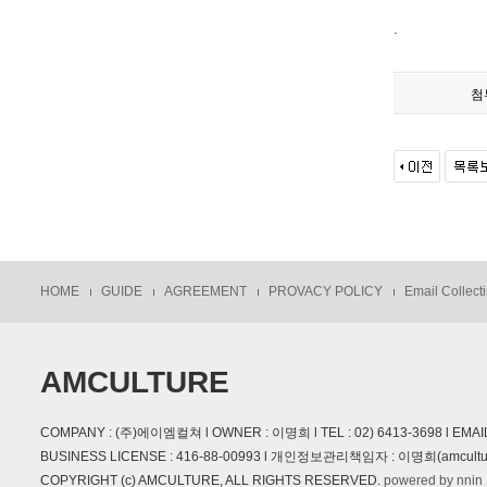
.
첨
HOME
GUIDE
AGREEMENT
PROVACY POLICY
Email Collecti
AMCULTURE
COMPANY : (주)에이엠컬쳐 l OWNER : 이명희 l TEL : 02) 6413-3698 l 
BUSINESS LICENSE : 416-88-00993 l 개인정보관리책임자 : 이명희(amcultur
COPYRIGHT (c) AMCULTURE, ALL RIGHTS RESERVED.
powered by nnin