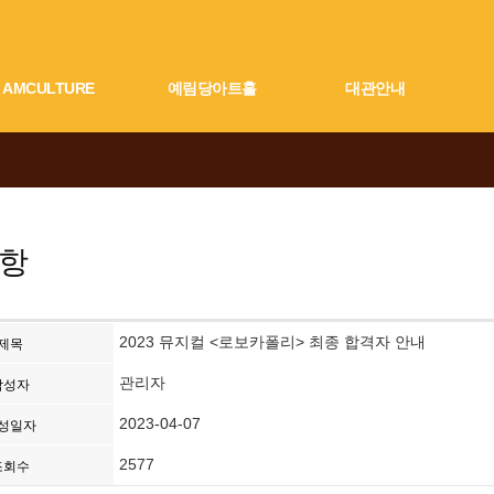
AMCULTURE
예림당아트홀
대관안내
항
2023 뮤지컬 <로보카폴리> 최종 합격자 안내
제목
관리자
작성자
2023-04-07
성일자
2577
조회수