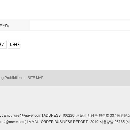
부파일
ng Prohibition
SITE MAP
EMAIL : amculture4@naver.com l ADDRESS : [06226] 서울시 강남구 언주로 33
e4@naver.com) l A MAIL-ORDER BUSINESS REPORT : 2019-서울강남-05165
[